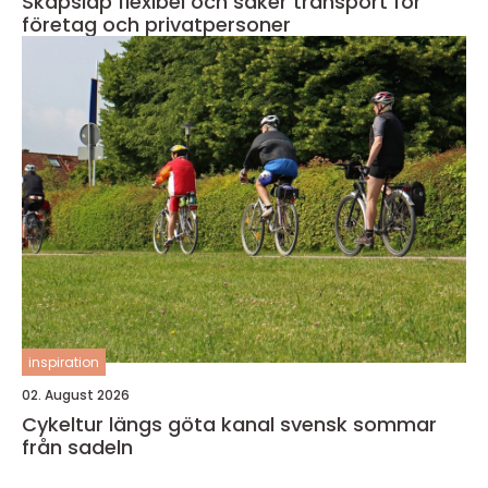
Skåpsläp flexibel och säker transport för
företag och privatpersoner
inspiration
02. August 2026
Cykeltur längs göta kanal svensk sommar
från sadeln