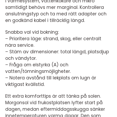
i värmesystem, vattenkokare och mikro
samtidigt behövs mer marginal. Kontrollera
anslutningstyp och ta med rätt adapter och
en godkänd kabel i tillräcklig längd.
Snabba val vid bokning:
– Prioritera läge: strand, skog, eller centralt
nära service.
– Stäm av dimensioner: total längd, platsdjup
och vändytor.
– Fråga om elstyrka (A) och
vatten/tömningsmöjligheter.
– Notera avstånd till lekplats om lugn är
viktigast kvällstid.
Ett extra komforttips är att tänka på solen.
Morgonsol vid frukostplatsen lyfter start på
dagen, medan eftermiddagsskugga sänker
innetemperaturen varma dagar. Den som