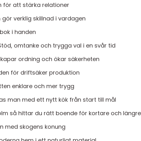
 för att stärka relationer
gör verklig skillnad i vardagen
g bok i handen
töd, omtanke och trygga val i en svår tid
skapar ordning och ökar säkerheten
den för driftsäker produktion
ytten enklare och mer trygg
 man med ett nytt kök från start till mål
m så hittar du rätt boende för kortare och längre
en med skogens konung
oderna hem i ett naturligt material