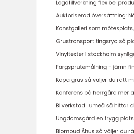
Legotillverkning flexibel pro
Auktoriserad översättning: Nä
Konstgalleri som mötesplats,
Grustransport tingsryd så p
Vinyltexter i stockholm synli
Färgsprutemålning – jämn fi
Köpa grus så väljer du rätt mat
Konferens på herrgård mer 
Bilverkstad i umeå så hittar du
Ungdomsgård en trygg plats
Blombud Åhus så väljer du rät