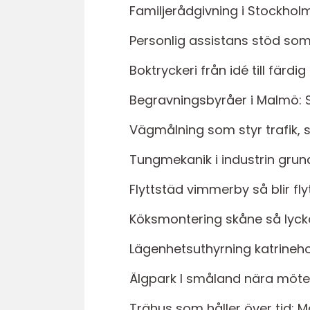
Familjerådgivning i Stockholm
Personlig assistans stöd som 
Boktryckeri från idé till färdi
Begravningsbyråer i Malmö: S
Vägmålning som styr trafik, 
Tungmekanik i industrin grun
Flyttstäd vimmerby så blir fl
Köksmontering skåne så lyckas
Lägenhetsuthyrning katrinehol
Älgpark I småland nära möt
Trähus som håller över tid: M