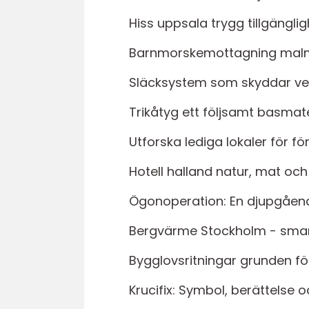
Hiss uppsala trygg tillgängli
Barnmorskemottagning malmö
Släcksystem som skyddar ve
Trikåtyg ett följsamt basmat
Utforska lediga lokaler för f
Hotell halland natur, mat och
Ögonoperation: En djupgående
Bergvärme Stockholm - smart 
Bygglovsritningar grunden fö
Krucifix: Symbol, berättelse 