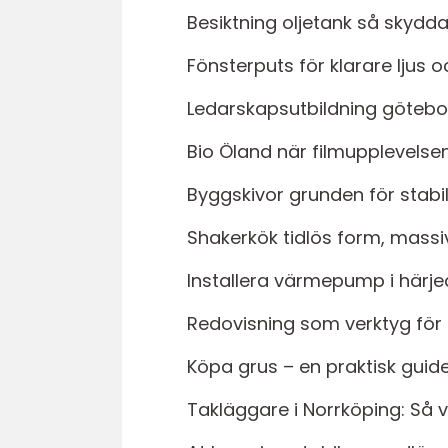
Besiktning oljetank så skydd
Fönsterputs för klarare ljus 
Ledarskapsutbildning götebor
Bio Öland när filmupplevelsen 
Byggskivor grunden för stabi
Shakerkök tidlös form, massi
Installera värmepump i härjeda
Redovisning som verktyg för k
Köpa grus – en praktisk guide
Takläggare i Norrköping: Så vä