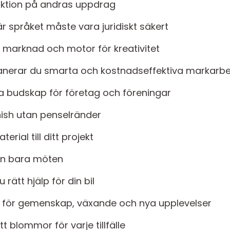
duktion på andras uppdrag
r språket måste vara juridiskt säkert
 marknad och motor för kreativitet
lanerar du smarta och kostnadseffektiva markarb
ga budskap för företag och föreningar
nish utan penselränder
erial till ditt projekt
än bara möten
 rätt hjälp för din bil
 för gemenskap, växande och nya upplevelser
t blommor för varje tillfälle