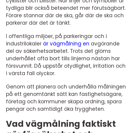
cyklister och bilister. När linjer och symboler är
tydliga blir också beteendet mer förutsägbart.
Förare stannar där de ska, går där de ska och
parkerar där det är tänkt.
I offentliga miljöer, på parkeringar och i
industrilokaler
är vägmålning en
avgörande
del av säkerhetsarbetet. Trots det glöms
underhållet ofta bort tills linjerna nästan har
försvunnit. Då uppstår otydlighet, irritation och
i värsta fall olyckor.
Genom att planera och underhålla målningen
på ett genomtänkt sätt kan fastighetsägare,
företag och kommuner skapa ordning, spara
pengar och samtidigt öka tryggheten.
Vad vägmålning faktiskt